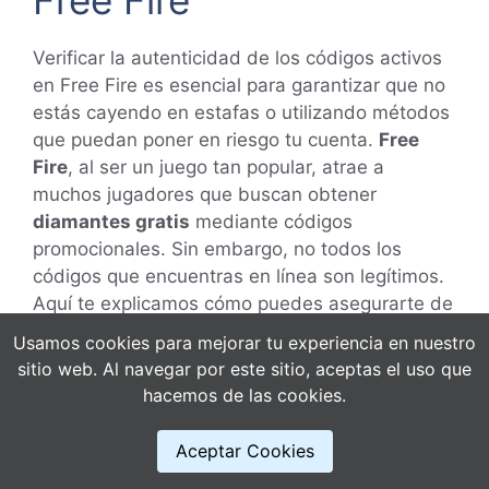
Verificar la autenticidad de los códigos activos
en Free Fire es esencial para garantizar que no
estás cayendo en estafas o utilizando métodos
que puedan poner en riesgo tu cuenta.
Free
Fire
, al ser un juego tan popular, atrae a
muchos jugadores que buscan obtener
diamantes gratis
mediante códigos
promocionales. Sin embargo, no todos los
códigos que encuentras en línea son legítimos.
Aquí te explicamos cómo puedes asegurarte de
que un código es auténtico.
Usamos cookies para mejorar tu experiencia en nuestro
sitio web. Al navegar por este sitio, aceptas el uso que
Consulta fuentes oficiales
hacemos de las cookies.
El primer paso para verificar la autenticidad de
Aceptar Cookies
un código es consultar las fuentes oficiales de