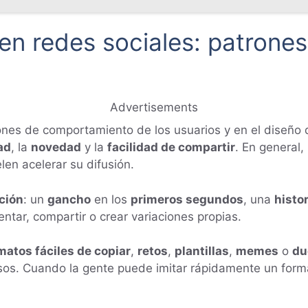
en redes sociales: patrone
Advertisements
ones de comportamiento de los usuarios y en el diseño d
ad
, la
novedad
y la
facilidad de compartir
. En general
len acelerar su difusión.
ación
: un
gancho
en los
primeros segundos
, una
histo
tar, compartir o crear variaciones propias.
matos fáciles de copiar
,
retos
,
plantillas
,
memes
o
du
sos. Cuando la gente puede imitar rápidamente un forma